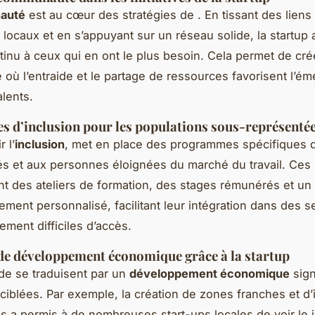
auté
est au cœur des stratégies de
. En tissant des liens
 locaux et en s’appuyant sur un réseau solide, la startup
tinu à ceux qui en ont le plus besoin. Cela permet de cré
où l’entraide et le partage de ressources favorisent l’é
lents.
 d’inclusion pour les populations sous-représenté
 l’
inclusion
,
met en place des programmes spécifiques 
és et aux personnes éloignées du marché du travail. Ces i
 des ateliers de formation, des stages rémunérés et un
ent personnalisé, facilitant leur intégration dans des s
lement difficiles d’accès.
e développement économique grâce à la startup
 de
se traduisent par un
développement économique
sign
 ciblées. Par exemple, la création de zones franches et d
es a permis à de nombreuses start-ups locales de voir le j