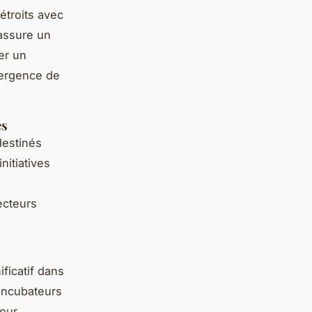
 étroits avec
 assure un
er un
mergence de
es
destinés
nitiatives
ecteurs
ificatif dans
’incubateurs
our,