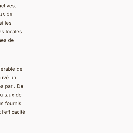
nctives.
sus de
i les
es locales
mes de
dérable de
ouvé un
es par . De
u taux de
s fournis
l’efficacité