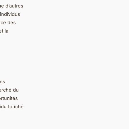
ue d’autres
individus
nce des
t la
ons
marché du
ortunités
idu touché