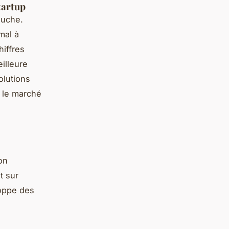
tartup
auche.
mal à
iffres
illeure
olutions
r le marché
on
t sur
loppe des