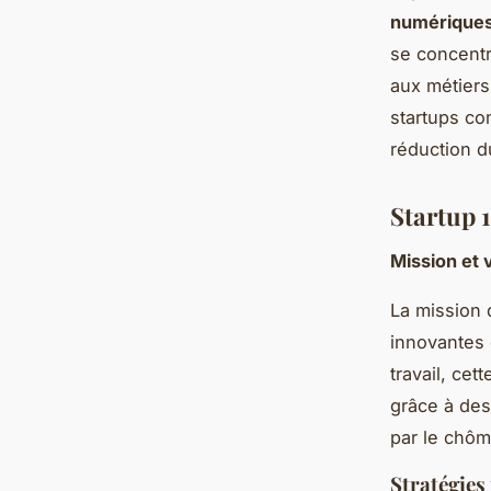
numérique
se concent
aux métiers
startups c
réduction 
Startup 1
Mission et v
La mission 
innovantes 
travail, ce
grâce à des
par le chô
Stratégies