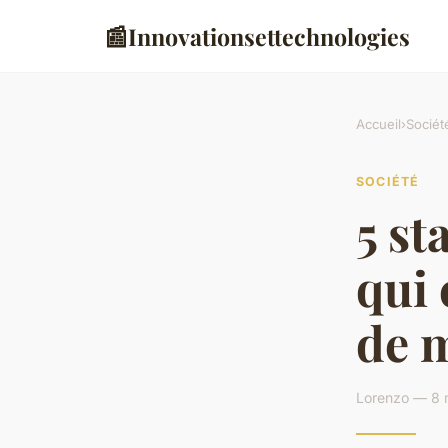
📰
Innovationsettechnologies
Accueil
›
Sociét
SOCIÉTÉ
5 st
qui
de 
Lorenzo — 8 