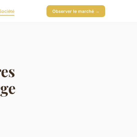
Société
Observer le marché →
res
age