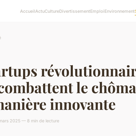
Accueil
Actu
Culture
Divertissement
Emploi
Environnement
é
artups révolutionnai
 combattent le chôm
manière innovante
mars 2025 — 8 min de lecture