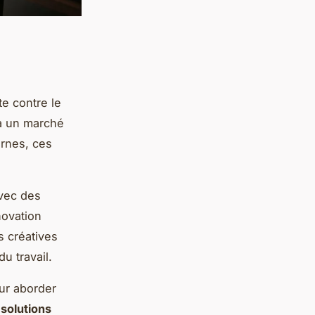
te contre le
à un marché
ernes, ces
vec des
novation
s créatives
u travail.
our aborder
 solutions