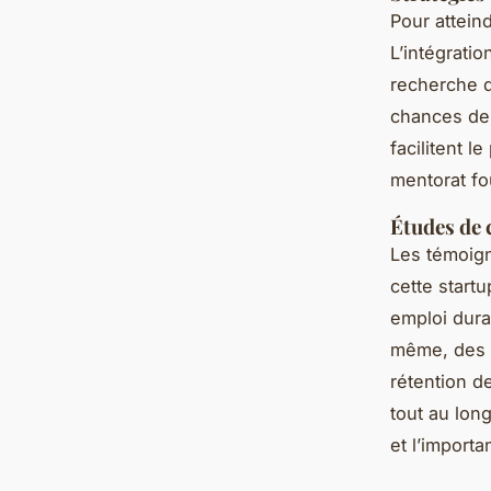
Pour atteind
L’intégrati
recherche d
chances de 
facilitent 
mentorat fo
Études de 
Les témoign
cette start
emploi dura
même, des é
rétention d
tout au long
et l’import