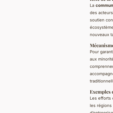
La
commun
des acteurs
soutien con
écosystème 
nouveaux ta
Mécanismes
Pour garantir
aux minorit
comprennent
accompagnem
traditionnel
Exemples d
Les efforts
les régions
d’entrepris