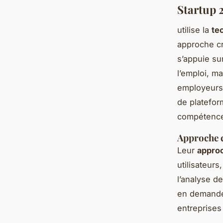
Startup 2
utilise la
te
approche cr
s’appuie su
l’emploi, ma
employeurs s
de platefor
compétence
Approche c
Leur
approc
utilisateur
l’analyse d
en demande,
entreprises