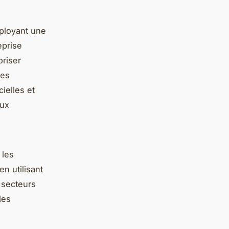
ployant une
eprise
oriser
les
cielles et
aux
 les
n utilisant
 secteurs
des