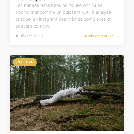
Les bandes dessinées politiques ont su se
positionner comme un puissant outil d'analyse
critique, en intégrant des thèmes complexes et
souvent controv...
18 février 2025
4 min de lecture →
CULTURE