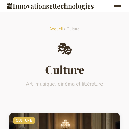
📰
Innovationsettechnologies
Accueil
› Culture
🎭
Culture
Art, musique, cinéma et littérature
CULTURE